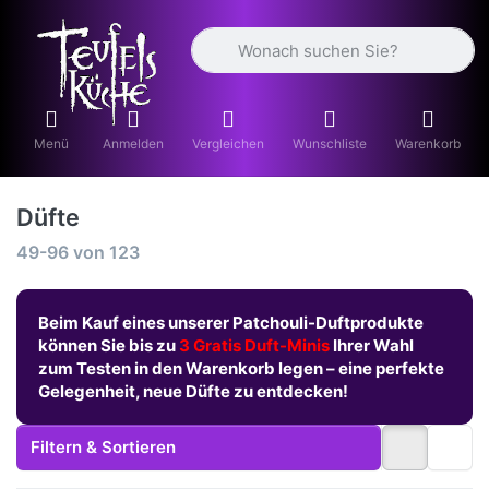
Geben Sie einen Suchbegriff ein. Währ
Menü
Anmelden
Vergleichen
Wunschliste
Warenkorb
Düfte
Suchergebnisse:
49-96
von
123
Beim Kauf eines unserer Patchouli-Duftprodukte
können Sie bis zu
3 Gratis Duft-Minis
Ihrer Wahl
zum Testen in den Warenkorb legen – eine perfekte
Gelegenheit, neue Düfte zu entdecken!
Filtern & Sortieren