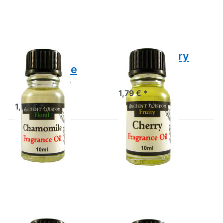
Chamomille
zu Duftöl
Cherry
Duftöl
Duftöl Cherry
Chamomille
Duftöl Cherry
Duftöl Chamomille
1,79 € *
1,79 € *
Drücken
Drücken
Sie
Sie
ENTER
ENTER
für mehr
für mehr
Optionen
Optionen
zu Duftöl
zu Duftöl
Cut
Geranium
Grass