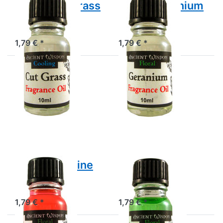
Duftöl Cut Grass
Duftöl Geranium
Duftöl Cut Grass
Duftöl Geranium
1,79 € *
1,79 € *
Drücken
Drücken
Sie
Sie
ENTER
ENTER
für mehr
für mehr
Optionen
Optionen
zu Duftöl
zu Duftöl
Jasmine
Lilac
Duftöl Jasmine
Duftöl Lilac
Duftöl Jasmine
Duftöl Lilac
1,79 € *
1,79 € *