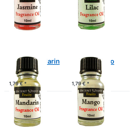
Drücken
Drücken
Sie
Sie
ENTER
ENTER
für mehr
für mehr
Optionen
Optionen
zu Duftöl
zu Duftöl
Mandarin
Mango
Duftöl Mandarin
Duftöl Mango
Duftöl Mandarin
Duftöl Mango
1,79 € *
1,79 € *
Drücken
Drücken
Sie
Sie
ENTER
ENTER
für mehr
für mehr
Optionen
Optionen
zu Duftöl
zu Duftöl
Myrrh
Orange