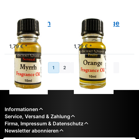
Duftöl Myrrh
Duftöl Orange
Duftöl Myrrh
Duftöl Orange
1,79 € *
1,79 € *
Zurück
1
2
3
4
Weiter
Informationen
Service, Versand & Zahlung
Firma, Impressum & Datenschutz
Newsletter abonnieren