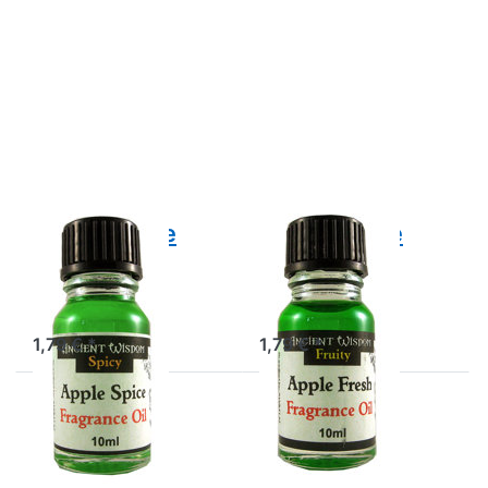
Drücken
Drücken
Sie
Sie
ENTER
ENTER
für mehr
für mehr
Optionen
Optionen
zu Duftöl
zu Duftöl
Apple
Apple
Spice
Fresh
Duftöl Apple
Duftöl Apple
Spice
Fresh
Duftöl Apple Spice
Duftöl Apple Fresh
1,79 € *
1,79 € *
Drücken
Drücken
Sie ENTER
Sie
für mehr
ENTER
Optionen
für mehr
zu Duftöl
Optionen