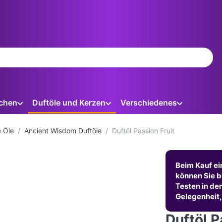
ein. Während Sie tippen, erscheinen automatisch erste Ergebnis
chen
Duftöle und Kerzen
Verschiedenes
e Öle
Ancient Wisdom Duftöle
Duftöl Passion Fruit
Beim Kauf ei
können Sie b
Testen in de
Gelegenheit,
Duftöl P