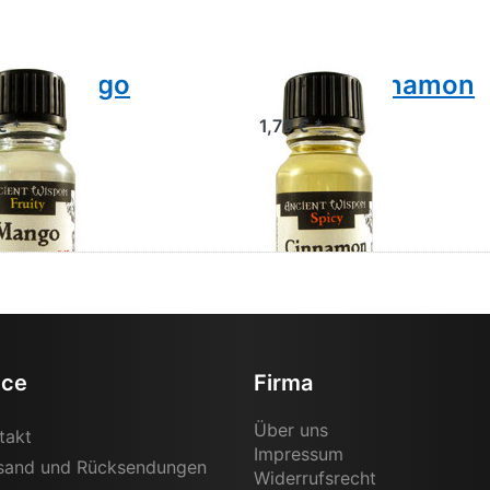
ftöl Mango
Duftöl Cinnamon
€ *
1,79 € *
ice
Firma
Über uns
takt
Impressum
sand und Rücksendungen
Widerrufsrecht