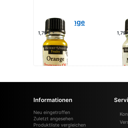
Duftöl Orange
Du
1,79 € *
1,79 
Informationen
Serv
Neu eingetroffen
Kon
Zuletzt angesehen
Ver
Produktliste vergleichen