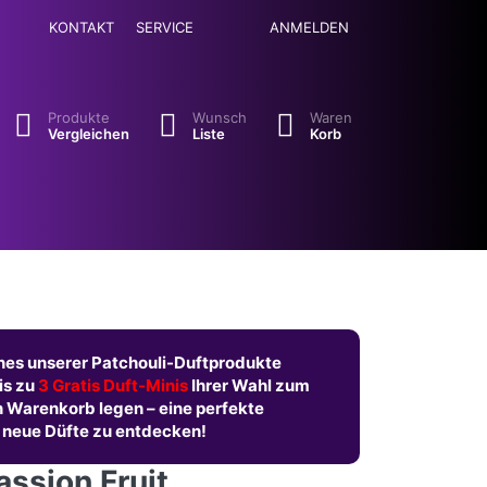
KONTAKT
SERVICE
ANMELDEN
se. Drücken Sie die Eingabetaste, um alle Ergebnisse aufzuruf
Produkte
Wunsch
Waren
Vergleichen
Liste
Korb
nes unserer Patchouli-Duftprodukte
is zu
3 Gratis Duft-Minis
Ihrer Wahl zum
n Warenkorb legen – eine perfekte
 neue Düfte zu entdecken!
assion Fruit