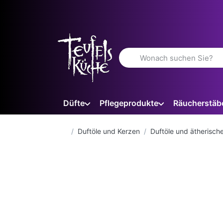
Geben Sie einen Suchbegriff 
Düfte
Pflegeprodukte
Räucherstäb
Startseite
Duftöle und Kerzen
Duftöle und ätherisch