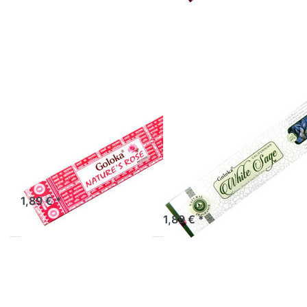
Optionen zu
Optionen zu
Räucherstäbchen
Räucherstäbchen
Goloka
Goloka
Nature&#180;s
Californian White
Rose
Sage
Räucherstäbchen
Räucherstäbchen
Goloka Nature´s
Goloka
Rose
Californian
White Sage
Räucherstäbchen Goloka
Nature´s Rose
Räucherstäbchen Goloka
Californian White Sage
1,89 € *
1,89 € *
Drücken Sie
Drücken Sie
ENTER für mehr
ENTER für mehr
Optionen zu
Optionen zu
Räucherstäbchen
Räucherstäbchen
Goloka
Goloka Lotus