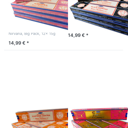
Nirvana
Black Diamond
Räucherwerk 12
12 Packs a 15g
Packs a 15g
Räucherstäbchen Satya, Big
Pack, 12x 15g
Satya Räucherstäbchen
Nirvana, Big Pack, 12x 15g
14,99 € *
14,99 € *
Drücken Sie
Drücken Sie
ENTER für mehr
ENTER für mehr
Optionen zu
Optionen zu
Satya
Satya
Räucherstäbchen
Räucherstäbchen
Eastern Tantra
Natural Rose 12
12 Packs a 15g
Packs a 15g
Satya
Satya
Räucherstäbchen
Räucherstäbchen