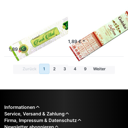
Räucherstäbchen
Räucherstäbchen
Goloka Fresh
Goloka Saffron
Mint
Räucherstäbchen Goloka
Saffron
Räucherstäbchen Goloka
Fresh Mint
1,89 € *
1,89 € *
Zurück
1
2
3
4
9
Weiter
Informationen
Service, Versand & Zahlung
Firma, Impressum & Datenschutz
Newsletter abonnieren