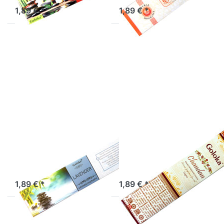
1,89 € *
1,89 € *
Drücken Sie
Drücken Sie
ENTER für mehr
ENTER für mehr
Optionen zu
Optionen zu
Räucherstäbchen
Räucherstäbchen
Goloka Lavender
Goloka Chandan
Räucherstäbchen
Räucherstäbchen
Goloka Lavender
Goloka Chandan
Räucherstäbchen Goloka
Räucherstäbchen Goloka
Lavender
Chandan
1,89 € *
1,89 € *
Drücken Sie
Drücken Sie
ENTER für mehr
ENTER für mehr