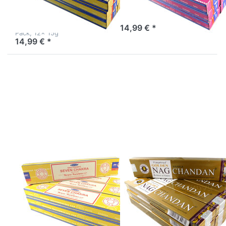
15g
Satya Räucherstäbchen
Mystic Yoga , Big Pack, 12x
Satya Räucherstäbchen
15g
California White Sage , Big
14,99 € *
Pack, 12x 15g
14,99 € *
Drücken Sie
Drücken Sie
ENTER für mehr
ENTER für mehr
Optionen zu
Optionen zu
Satya
Vijayshree
Räucherstäbchen
Räucherstäbchen
Seven Chakra 12
Golden Nag
Packs a 15g
Chandan 12
Packs a 15g
Satya
Vijayshree
Räucherstäbchen
Räucherstäbchen
Seven Chakra 12
Golden Nag
Packs a 15g
Chandan 12
Packs a 15g
Satya Räucherstäbchen