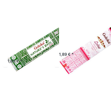
Nature&#180;s
Basil
Räucherstäbchen
Räucherstäbchen
Goloka Nature´s
Goloka Lotus
Basil
Räucherstäbchen Goloka
Lotus
Räucherstäbchen Goloka
Nature´s Basil
1,89 € *
1,89 € *
Drücken Sie
Drücken Sie
ENTER für mehr
ENTER für mehr
Optionen zu
Optionen zu
Räucherstäbchen
Räucherstäbchen
Goloka Fresh
Goloka Saffron
Mint