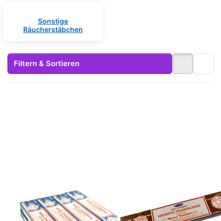
Sonstige
Räucherstäbchen
Filtern & Sortieren
Drücken Sie
Drücken Sie
ENTER für mehr
ENTER für mehr
Optionen zu Nag
Optionen zu
Champa Sai
Räucherstäbchen
Baba Agarbatti
Aromatic
Räucherstäbchen
Frankincense
blau
von Satya 15g
Räucherwerk 12
Packung. Ca. 15
Packs a 15g
Incence Sticks
Nag Champa Sai
Räucherstäbchen
Baba Agarbatti
Aromatic