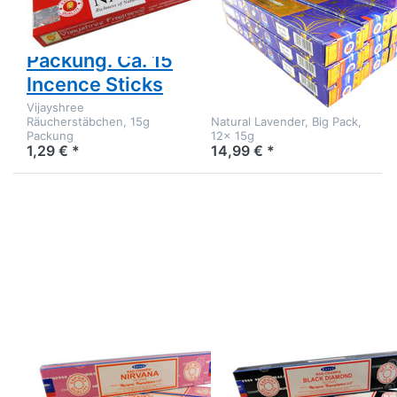
Champa von
Natural
Vijayshree 15g
Lavender
Packung. Ca. 15
Räucherwerk 12
Incence Sticks
Packs a 15g
Vijayshree
Satya Räucherstäbchen
Räucherstäbchen, 15g
Natural Lavender, Big Pack,
Packung
12x 15g
1,29 € *
14,99 € *
Drücken Sie
Drücken Sie
ENTER für mehr
ENTER für mehr
Optionen zu
Optionen zu
Satya
Satya
Räucherstäbchen
Räucherstäbchen
Nirvana
Black Diamond
Räucherwerk 12
12 Packs a 15g
Packs a 15g
Satya
Satya
Räucherstäbchen
Räucherstäbchen