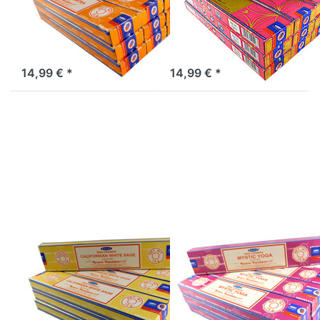
Eastern Tantra
Natural Rose 12
12 Packs a 15g
Packs a 15g
Räucherstäbchen Satya, Big
Satya Räucherstäbchen
Pack, 12x 15g
Natural Rose , Big Pack, 12x
15g
14,99 € *
14,99 € *
Drücken Sie
Drücken Sie
ENTER für mehr
ENTER für mehr
Optionen zu
Optionen zu
Satya
Satya
Räucherstäbchen
Räucherstäbchen
California White
Mystic Yoga 12
Sage 12 Packs a
Packs a 15g
15g
Satya
Satya
Räucherstäbchen
Räucherstäbchen
California White
Mystic Yoga 12
Sage 12 Packs a
Packs a 15g