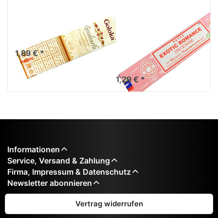
Räucherstäbchen
Räucherstäbchen
Goloka
Exotic Romance
Goodearth
von Satya 15g
Packung. Ca. 15
1,89 € *
Incence Sticks
1,29 € *
Informationen
Service, Versand & Zahlung
Firma, Impressum & Datenschutz
Newsletter abonnieren
Vertrag widerrufen