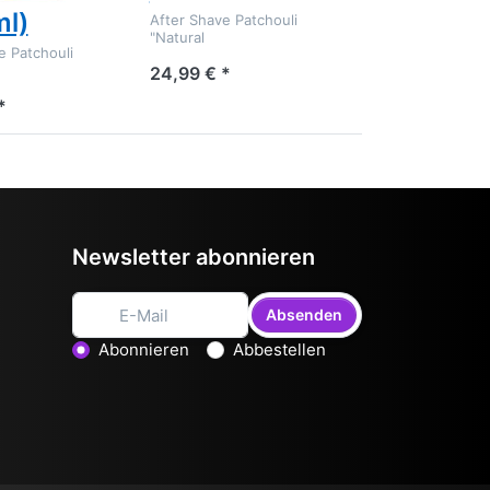
ml)
After Shave Patchouli
"Natural
e Patchouli
24,99 € *
*
Newsletter abonnieren
Absenden
Aktion wählen
Abonnieren
Abbestellen