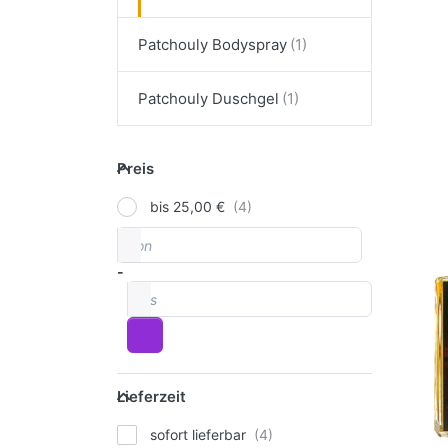
Patchouly Bodyspray
Dr
Sie
fü
Op
Patchouly Duschgel
zu
S
Pa
Preis
Dr
Preis
Mys
h
bis 25,00 €
Vi
Af
Du
von
Preisspanne
asi
Pa
S
(1
-
Dr
bis
My
he
Vi
Lieferzeit
Lieferzeit
mi
Se
sofort lieferbar