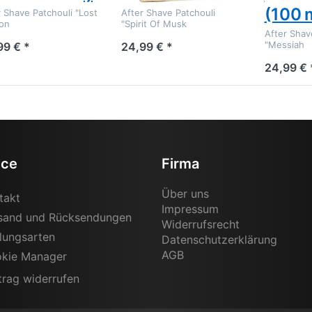
(100 
r Shave Patchouli "Lost
After Shave Patchouli
on
"Spirit Of Musk
After Shav
"Messiah
99 € *
24,99 € *
24,99 € 
ice
Firma
Über uns
takt
Impressum
sand und Rücksendungen
Widerrufsrecht
lungsarten
Datenschutzerklärung
AGB
kie Manager
trag widerrufen