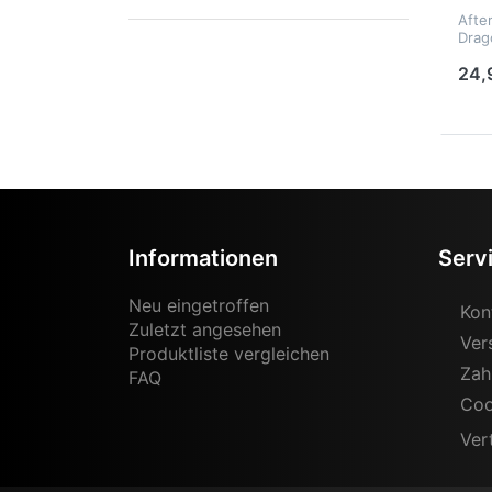
Afte
Drag
24,
Informationen
Serv
Neu eingetroffen
Kon
Zuletzt angesehen
Ver
Produktliste vergleichen
Zah
FAQ
Coo
Ver