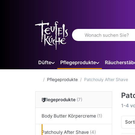
Geben Sie einen Suchbegriff 
Düfte
Pflegeprodukte
Räucherstäb
Startseite
Pflegeprodukte
Patchouly After Shave
Pat
Pflegeprodukte
Suche
1-4
v
Body Butter Körpercreme
Sort
Patchouly After Shave