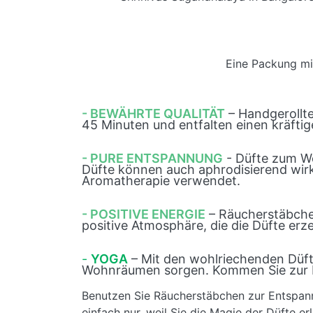
Eine Packung mit
- BEWÄHRTE QUALITÄT
– Handgerollt
45 Minuten und entfalten einen kräftig
- PURE ENTSPANNUNG
- Düfte zum Wo
Düfte können auch aphrodisierend wirk
Aromatherapie verwendet.
- POSITIVE ENERGIE
– Räucherstäbchen
positive Atmosphäre, die die Düfte erz
-
YOGA
– Mit den wohlriechenden Düft
Wohnräumen sorgen. Kommen Sie zur Ru
Benutzen Sie Räucherstäbchen zur Entspan
einfach nur, weil Sie die Magie der Düfte e