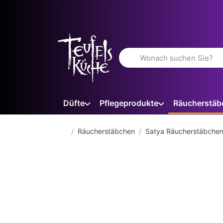
Geben Sie einen Suchbegriff 
Düfte
Pflegeprodukte
Räucherstäb
Startseite
Räucherstäbchen
Satya Räucherstäbche