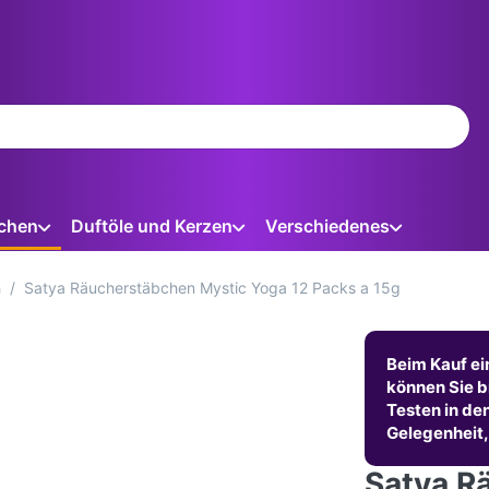
ein. Während Sie tippen, erscheinen automatisch erste Ergebnis
chen
Duftöle und Kerzen
Verschiedenes
n
Satya Räucherstäbchen Mystic Yoga 12 Packs a 15g
Beim Kauf ei
können Sie b
Testen in de
Gelegenheit,
Satya R