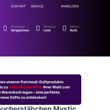
KONTAKT
SERVICE
ANMELDEN
se. Drücken Sie die Eingabetaste, um alle Ergebnisse aufzuruf
Produkte
Wunsch
Waren
Vergleichen
Liste
Korb
nes unserer Patchouli-Duftprodukte
is zu
3 Gratis Duft-Minis
Ihrer Wahl zum
n Warenkorb legen – eine perfekte
 neue Düfte zu entdecken!
äucherstäbchen Mystic