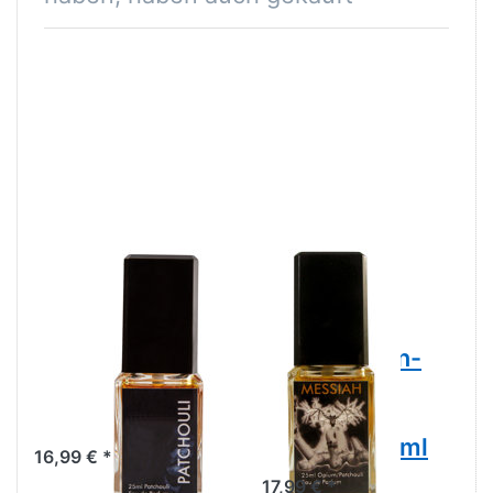
Patchouly –
Patchouli
Zeitloser
Messiah –
Vintage-
Patchouli &
Patchouli-Duft |
dunkle Mohn-
Eau de Parfum
Mystik im
25 ml
Vintage-
Gewand, 25ml
16,99 € *
17,99 € *