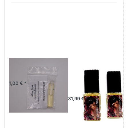
Duft-Mini Süßes
La Vanille Noir
Blut
Sparpaket, 2x
25ml im
1,00 € *
Sprühflakon
31,99 € *