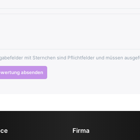
gabefelder mit Sternchen sind Pflichtfelder und müssen ausgef
ewertung absenden
ice
Firma