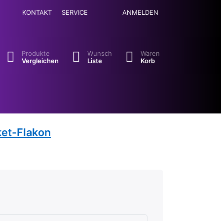
KONTAKT
SERVICE
ANMELDEN
se. Drücken Sie die Eingabetaste, um alle Ergebnisse aufzuruf
Produkte
Wunsch
Waren
Vergleichen
Liste
Korb
ket-Flakon
hlecht
en.
rnen.
ternen. sehr gut