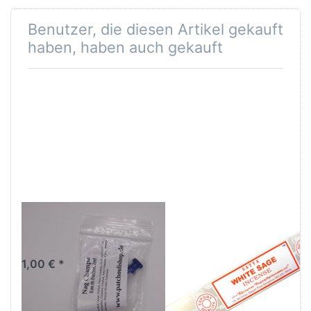
Benutzer, die diesen Artikel gekauft
haben, haben auch gekauft
Duft-Mini Nag
Räucherstäbchen
Champa
White Sage von
Satya 15g
1,00 € *
Packung. Ca. 15
Incence Sticks