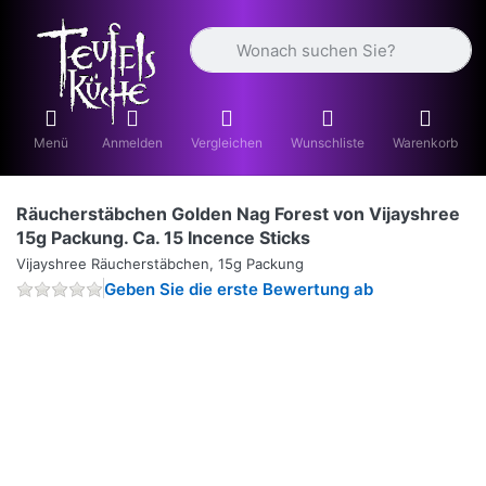
Geben Sie einen Suchbegriff ein. Währ
Menü
Anmelden
Vergleichen
Wunschliste
Warenkorb
Räucherstäbchen Golden Nag Forest von Vijayshree
15g Packung. Ca. 15 Incence Sticks
Vijayshree Räucherstäbchen, 15g Packung
Geben Sie die erste Bewertung ab