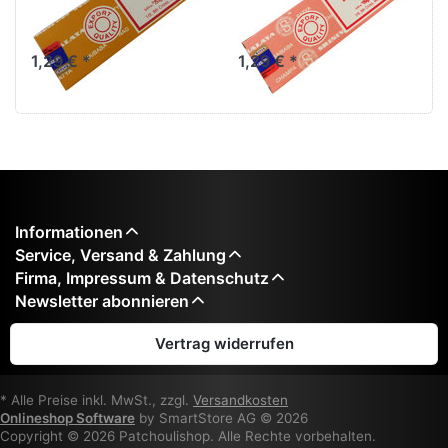
Sticks
Incence Sticks
1,29 € *
1,29 € *
Informationen
Service, Versand & Zahlung
Firma, Impressum & Datenschutz
Newsletter abonnieren
Vertrag widerrufen
* Alle Preise inkl. MwSt., zzgl.
Versandkosten
Onlineshop Software
by SmartStore AG © 2026
Copyright © 2026 Patchoulishop. Alle Rechte vorbehalten.