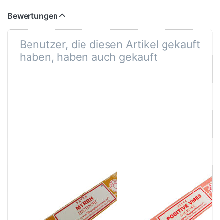
Bewertungen
Benutzer, die diesen Artikel gekauft
haben, haben auch gekauft
Räucherstäbchen
Räucherstäbchen
Myrrh von Satya
Positive Vipes
15g Packung.
von Satya 15g
Ca. 15 Incence
Packung. Ca. 15