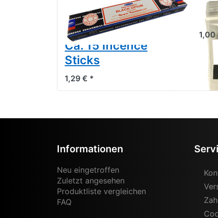
Räucherstäbchen
Duf
Black Opium von
Mil
Satya 15g Packung.
1,00 
Ca. 15 Incence
Sticks
1,29 € *
Informationen
Serv
Neu eingetroffen
Kon
Zuletzt angesehen
Ver
Produktliste vergleichen
Zah
FAQ
Coo