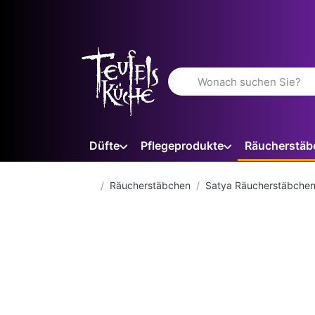
Geben Sie einen Suchbegriff 
Düfte
Pflegeprodukte
Räucherstäb
Startseite
Räucherstäbchen
Satya Räucherstäbche