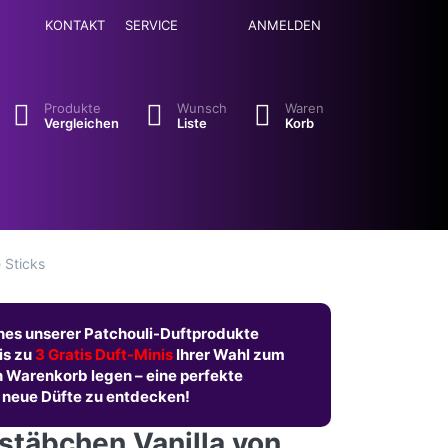
KONTAKT
SERVICE
ANMELDEN
se. Drücken Sie die Eingabetaste, um alle Ergebnisse aufzuruf
Produkte
Wunsch
Waren
Vergleichen
Liste
Korb
 Sticks
nes unserer Patchouli-Duftprodukte
is zu
3 Gratis Duft-Minis
Ihrer Wahl zum
n Warenkorb legen – eine perfekte
 neue Düfte zu entdecken!
stäbchen Vanilla von