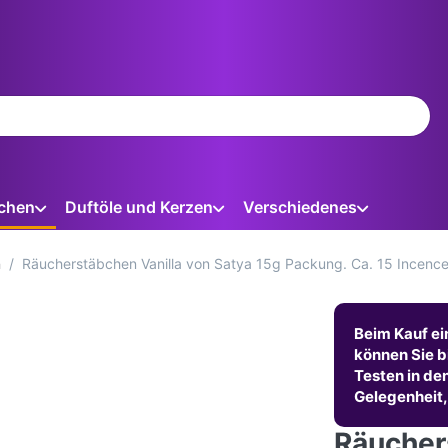
ein. Während Sie tippen, erscheinen automatisch erste Ergebnis
chen
Duftöle und Kerzen
Verschiedenes
n
Räucherstäbchen Vanilla von Satya 15g Packung. Ca. 15 Incence
Beim Kauf ei
können Sie b
Testen in de
Gelegenheit,
Räucher