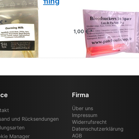
t-Mini Charming
Duft-Mini
k
Bloodsuckers In
Space
€ *
1,00 € *
ice
Firma
Über uns
takt
Impressum
sand und Rücksendungen
Widerrufsrecht
lungsarten
Datenschutzerklärung
AGB
kie Manager