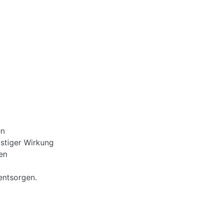
en
istiger Wirkung
en
entsorgen.