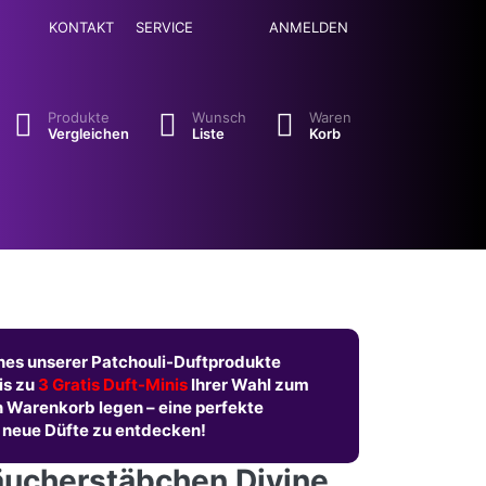
KONTAKT
SERVICE
ANMELDEN
se. Drücken Sie die Eingabetaste, um alle Ergebnisse aufzuruf
Produkte
Wunsch
Waren
Vergleichen
Liste
Korb
nes unserer Patchouli-Duftprodukte
is zu
3 Gratis Duft-Minis
Ihrer Wahl zum
n Warenkorb legen – eine perfekte
 neue Düfte zu entdecken!
äucherstäbchen Divine