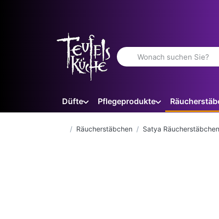
Geben Sie einen Suchbegriff 
Düfte
Pflegeprodukte
Räucherstäb
Startseite
Räucherstäbchen
Satya Räucherstäbche