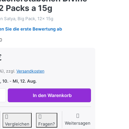
2 Packs a 15g
 Satya, Big Pack, 12x 15g
n Sie die erste Bewertung ab
0
€
%), zzgl.
Versandkosten
 10.
-
Mi, 12. Aug.
Satya Räucherstäbchen Divine Karma 12 Packs a 15g zu 14,
In den Warenkorb
Weitersagen
Vergleichen
Fragen?