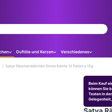
ein. Während Sie tippen, erscheinen automatisch erste Ergebnis
chen
Duftöle und Kerzen
Verschiedenes
n
Satya Räucherstäbchen Divine Karma 12 Packs a 15g
Beim Kauf ei
können Sie b
Testen in de
Gelegenheit,
Satya R