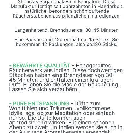
Shrinivas Sugandhalaya in Bangalore. Diese
Manufaktur fertigt seit Jahrzehnten in Handarbeit
natürliche, besonders schön duftende
Räucherstäbchen aus pflanzlichen Ingredienzen.
Langanhaltend, Brenndauer ca. 30-45 Minuten
Eine Packung mit 15g enthält ca. 15 Sticks. Sie
bekommen 12 Packungen, also ca.180 Sticks.
- BEWÄHRTE QUALITÄT
– Handgerolltes
Räucherwerk aus Indien. Diese hochwertigen
Stäbchen haben eine Brenndauer von 30 –
45 Minuten und entfalten einen kräftigen
Duft. Erleben Sie die Magie der Räucherung..
Lassen Sie sich verzaubern..
- PURE ENTSPANNUNG
- Düfte zum
Wohlfühlen und Träumen.. vollkommene
Idylle, egal ob zur Meditation oder einfach
nur so. Die Düfte können auch
aphrodisierend wirken. Für einen schönen
Abend zu zweit.. In Indien werden sie auch in
der Ayurveda Aromatherapie verwendet.