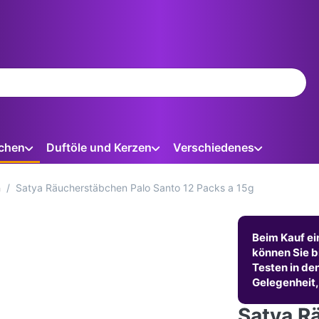
ein. Während Sie tippen, erscheinen automatisch erste Ergebnis
chen
Duftöle und Kerzen
Verschiedenes
n
Satya Räucherstäbchen Palo Santo 12 Packs a 15g
Beim Kauf ei
können Sie b
Testen in de
Gelegenheit,
Satya R