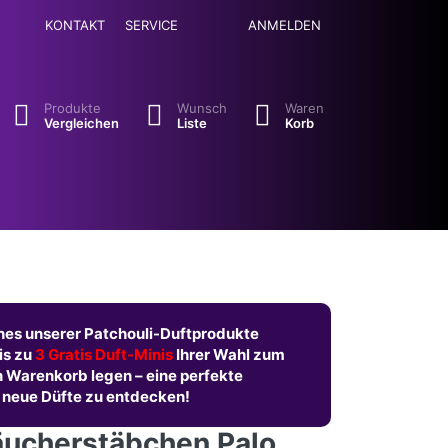
KONTAKT
SERVICE
ANMELDEN
se. Drücken Sie die Eingabetaste, um alle Ergebnisse aufzuruf
Produkte
Wunsch
Waren
Vergleichen
Liste
Korb
nes unserer Patchouli-Duftprodukte
is zu
3 Gratis Duft-Minis
Ihrer Wahl zum
n Warenkorb legen – eine perfekte
 neue Düfte zu entdecken!
äucherstäbchen Palo