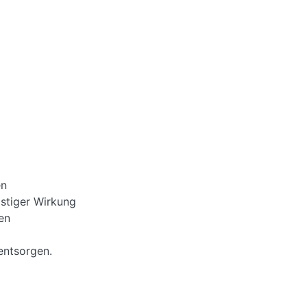
en
istiger Wirkung
en
entsorgen.