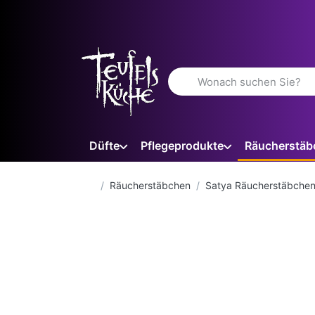
Geben Sie einen Suchbegriff 
Düfte
Pflegeprodukte
Räucherstäb
Startseite
Räucherstäbchen
Satya Räucherstäbche