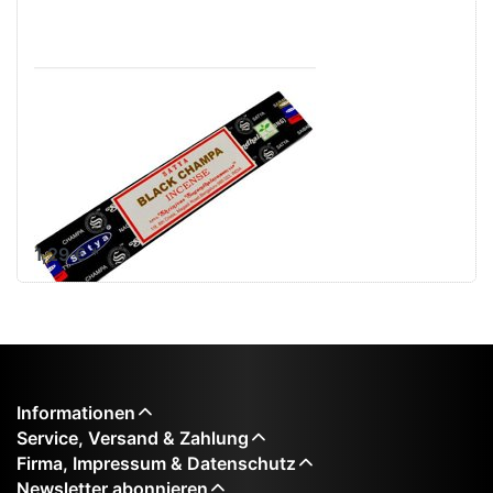
Räucherstäbchen
Black Champa
von Satya 15g
Packung. Ca. 15
Incence Sticks
1,29 € *
Informationen
Service, Versand & Zahlung
Firma, Impressum & Datenschutz
Newsletter abonnieren