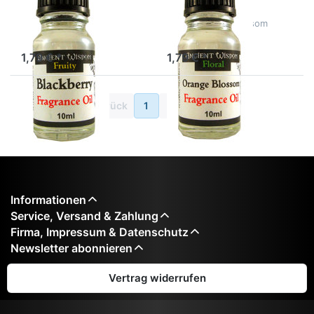
Blackberry
Blossom
Duftöl Blackberry
Duftöl Orange Blossom
1,79 € *
1,79 € *
Zurück
1
2
Weiter
Informationen
Service, Versand & Zahlung
Firma, Impressum & Datenschutz
Newsletter abonnieren
Vertrag widerrufen