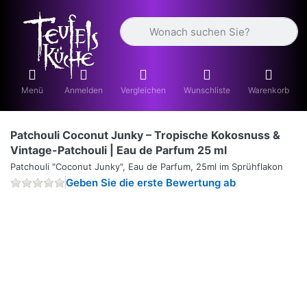
Geben Sie einen Suchbegriff ein. Währ
Menü
Anmelden
Vergleichen
Wunschliste
Warenkorb
Patchouli Coconut Junky – Tropische Kokosnuss &
Vintage-Patchouli | Eau de Parfum 25 ml
Patchouli "Coconut Junky", Eau de Parfum, 25ml im Sprühflakon
Geben Sie die erste Bewertung ab