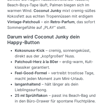
Beach-Boys-Tape läuft, Palmen biegen sich im
warmen Wind.
Coconut Junky
mixt cremig-süßes
Kokosfett aus echten Tropen­nüssen mit erdigem
Vintage-Patchouli
– ein
Retro-Parfum
, das sofort
Sommergefühle auf „PLAY“ stellt.
Darum wird Coconut Junky dein
Happy-Button
Kokosnuss-Kick
– cremig, sonnengeküsst,
direkt aus der „kopfgroßen“ Nuss.
Patchouli-Herz à la 80er
– erdig-warm, Kult­
klassiker garantiert.
Feel-Good-Formel
– vertreibt trostlose Tage,
macht jeden Moment zum Mini-Urlaub.
langanhaltend
– hält länger als dein
Lieblingssurfsong.
25 ml Sprühflakon
– passt ins Beach-Bag und
in den Büro-Drawer für spontane Fluchtpläne.